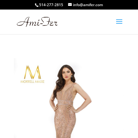
514-277-2815
info@amifer.com